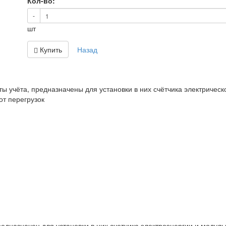
Кол-во:
-
шт
Купить
Назад
ты учёта, предназначены для установки в них счётчика электричес
от перегрузок
едназначен для установки в них счетчика электроэнергии и модульн