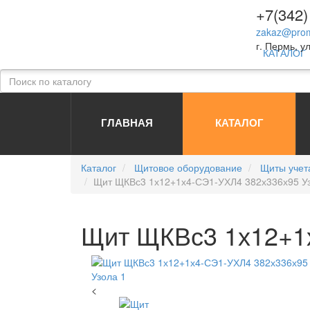
+7(342)
zakaz@prom
г. Пермь, ул
КАТАЛОГ
ГЛАВНАЯ
КАТАЛОГ
Каталог
Щитовое оборудование
Щиты учет
Щит ЩКВс3 1х12+1х4-СЭ1-УХЛ4 382х336х95 У
Щит ЩКВс3 1х12+1
<