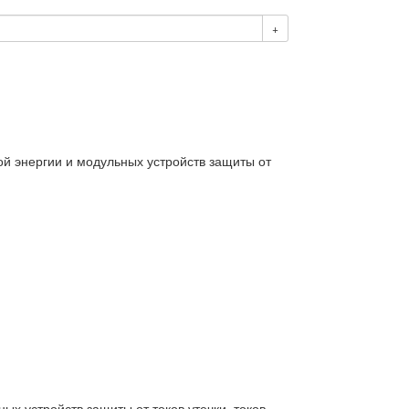
+
кой энергии и модульных устройств защиты от
ых устройств защиты от токов утечки, токов